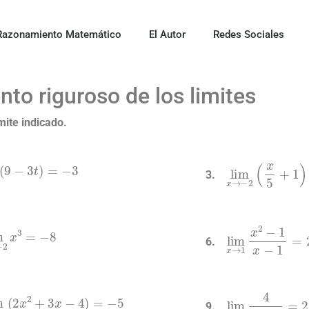
Razonamiento Matemático
El Autor
Redes Sociales
nto riguroso de los limites
límite indicado.
lim
x
→
−
2
(
x
5
+
t
→
4
(
9
−
3
t
)
=
−
3
lim
x
→
1
x
2
−
1
x
x
→
−
2
x
3
=
−
8
lim
x
→
3
4
x
−
1
=
x
→
−
1
(
2
x
2
+
3
x
−
4
)
=
−
5