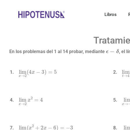
Libros
Tratamie
ϵ
−
δ
En los problemas del 1 al 14 probar, mediante
, el 
lim
x
→
2
(
4
x
−
3
)
=
5
lim
lim
lim
x
→
2
x
2
=
4
lim
lim
x
→
1
(
x
2
+
2
x
−
6
)
=
−
3