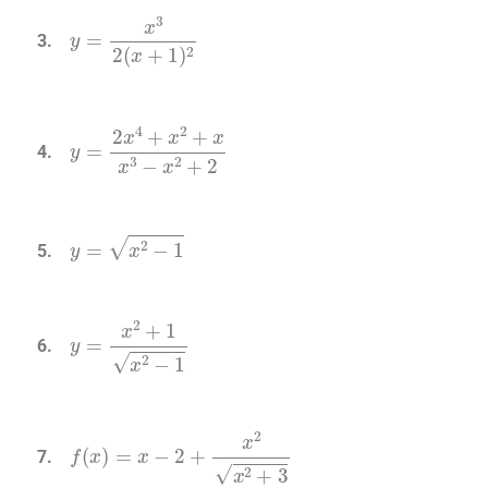
y
=
x
3
2
(
x
+
1
)
2
y
=
2
x
4
+
x
2
+
x
x
3
−
x
2
+
2
y
=
x
2
−
1
y
=
x
2
+
1
x
2
−
1
f
(
x
)
=
x
−
2
+
x
2
x
2
+
3