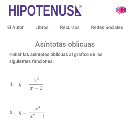
El Autor
Libros
Recursos
Redes Sociales
Asíntotas oblicuas
Hallar las asíntotas oblicuas al gráfico de las
siguientes funciones:
y
=
x
2
x
−
1
y
=
x
3
x
2
−
1