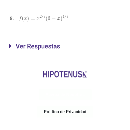
f
(
x
)
=
x
2
/
3
(
6
−
x
)
1
/
3
Ver Respuestas
Acerca de Nosotros
Pólitica de Privacidad