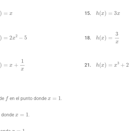
x
)
=
x
h
(
x
)
=
3
x
h
(
x
)
=
3
x
(
x
)
=
2
x
2
−
5
(
x
)
=
x
+
1
x
h
(
x
)
=
x
3
+
2
f
x
=
1
 de
en el punto donde
.
x
=
1
o donde
.
x
=
1