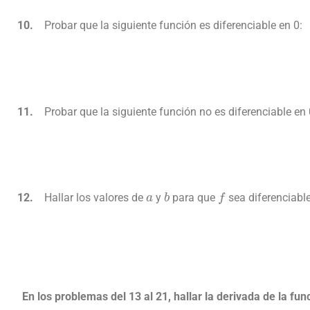
Probar que la siguiente función es diferenciable en 0:
Probar que la siguiente función no es diferenciable en 
a
b
f
Hallar los valores de
y
para que
sea diferenciable
En los problemas del 13 al 21, hallar la derivada de la fun