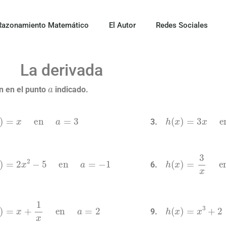
Razonamiento Matemático
El Autor
Redes Sociales
La derivada
a
ón en el punto
indicado.
g
(
x
)
=
x
en
a
=
3
h
(
x
)
=
3
x
e
h
(
x
)
=
3
x
e
g
(
x
)
=
2
x
2
−
5
en
a
=
−
1
g
(
x
)
=
x
+
1
x
en
a
=
2
h
(
x
)
=
x
3
+