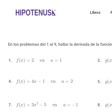
Libros
En los problemas del 1 al 9, hallar la derivada de la funci
f
(
x
)
=
2
en
a
=
1
f
(
x
)
=
4
x
−
1
en
a
=
2
f
(
x
)
=
3
x
2
−
5
en
a
=
−
1