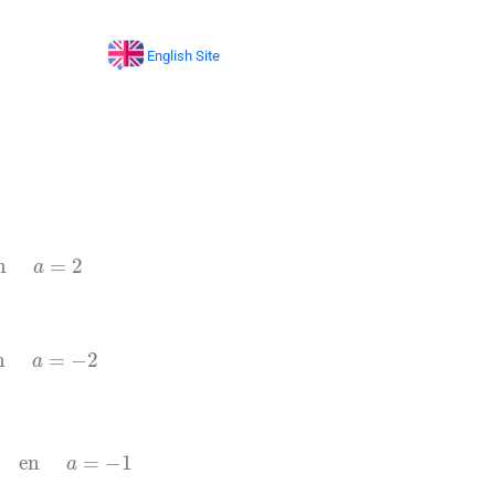
English Site
n
a
=
2
n
a
=
−
2
2
en
a
=
−
1