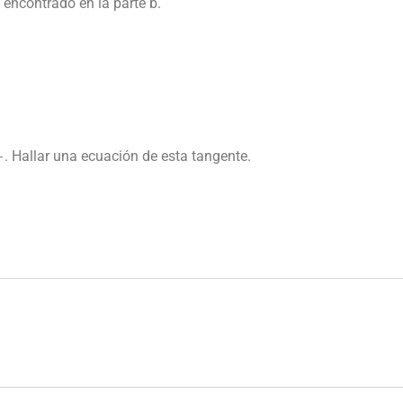
 encontrado en la parte b.
1
2
. Hallar una ecuación de esta tangente.