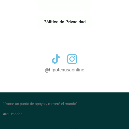
Acerca de Nosotros
Pólitica de Privacidad
Contacto
@hipotenusaonline
“Dame un punto de apoyo y moveré el mundo
”
Arquímedes