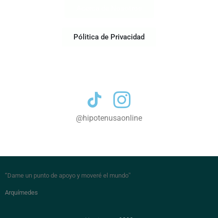
Acerca de Nosotros
Pólitica de Privacidad
Contacto
@hipotenusaonline
“Dame un punto de apoyo y moveré el mundo
”
Arquímedes