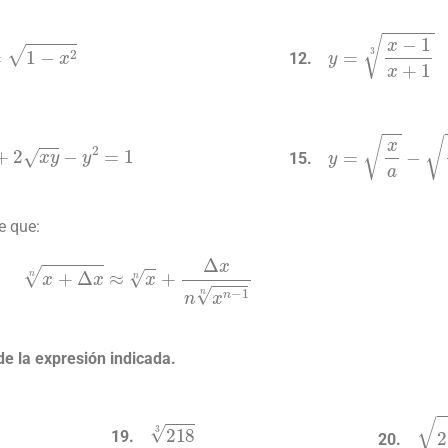
y
=
x
−
1
x
+
1
3
y
=
1
−
x
2
y
=
x
a
−
a
x
x
2
+
2
x
y
−
y
2
=
1
e que:
x
+
Δ
x
n
≈
x
n
+
Δ
x
n
x
n
−
1
n
de la expresión indicada.
2
218
3