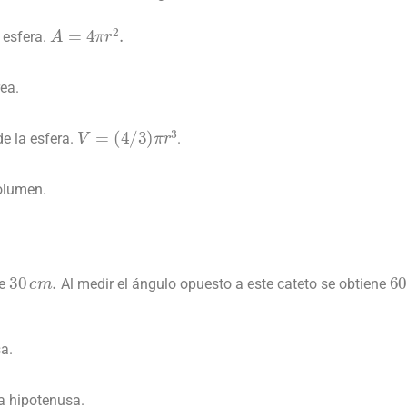
A
=
4
π
r
2
.
a esfera.
rea.
V
=
(
4
/
3
)
π
r
3
de la esfera.
.
volumen.
30
c
m
.
6
te
Al medir el ángulo opuesto a este cateto se obtiene
sa.
la hipotenusa.