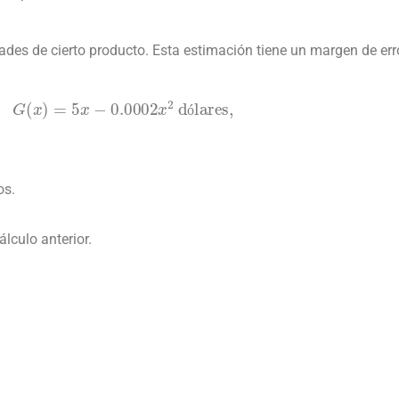
des de cierto producto. Esta estimación tiene un margen de err
G
(
x
)
=
5
x
−
0.0002
x
2
dólares,
ó
os.
lculo anterior.