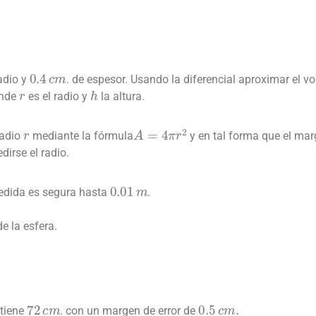
0.4
c
m
radio y
. de espesor. Usando la diferencial aproximar el vo
r
h
onde
es el radio y
la altura.
r
A
=
4
π
r
2
radio
mediante la fórmula
y en tal forma que el mar
irse el radio.
0.01
m
edida es segura hasta
.
e la esfera.
72
c
m
0.5
c
m
.
btiene
. con un margen de error de