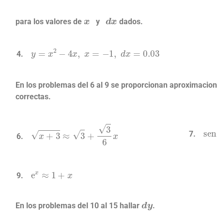
x
d
x
para los valores de
y
dados.
y
=
x
2
−
4
x
,
x
=
−
1
,
d
x
=
0.03
En los problemas del 6 al 9 se proporcionan aproximacion
correctas.
x
+
3
≈
3
+
3
6
x
s
e
x
≈
1
+
x
d
y
En los problemas del 10 al 15 hallar
.