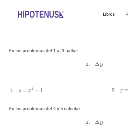
Libros
En los problemas del 1 al 3 hallar:
Δ
y
y
=
x
2
−
1
y
=
En los problemas del 4 y 5 calcular:
Δ
y