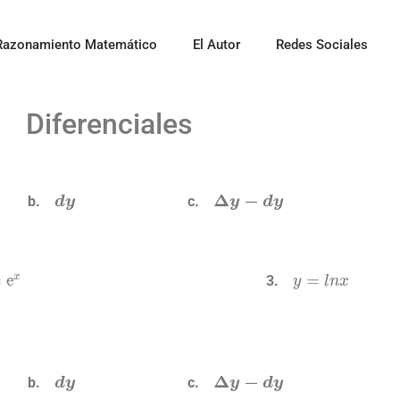
Razonamiento Matemático
El Autor
Redes Sociales
Diferenciales
d
y
Δ
y
−
d
y
e
x
y
=
l
n
x
d
y
Δ
y
−
d
y