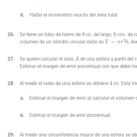
Hallar el incremento exacto del área total.
8
m
.
6
c
m
Se tiene un tubo de hierro de
de largo,
. de 
V
=
π
r
2
h
volumen de un cilindro circular recto es
, d
A
Se quiere calcular el área
de una esfera a partir del 
Estimar el margen de error porcentual con que debe med
4
m
Al medir el radio de una esfera se obtiene
. Esta m
Estimar el margen de error al calcular el volumen d
Estimar el margen de error porcentual.
Al medir una circunferencia mayor de una esfera se o