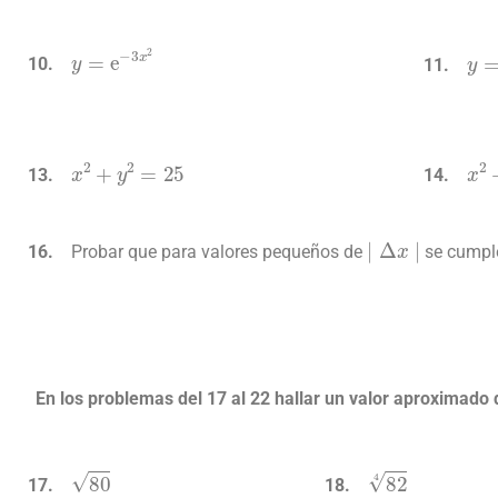
y
=
e
−
3
x
2
x
2
+
y
2
=
25
∣
Δ
x
∣
Probar que para valores pequeños de
se cumpl
En los problemas del 17 al 22 hallar un valor aproximado 
80
82
4