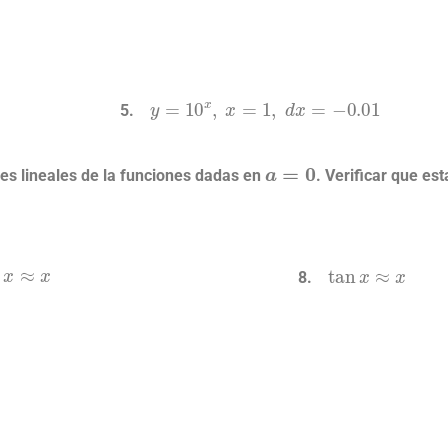
y
=
10
x
,
x
=
1
,
d
x
=
−
0.01
a
=
0
es lineales de la funciones dadas en
. Verificar que e
tan
x
≈
x
en
x
≈
x