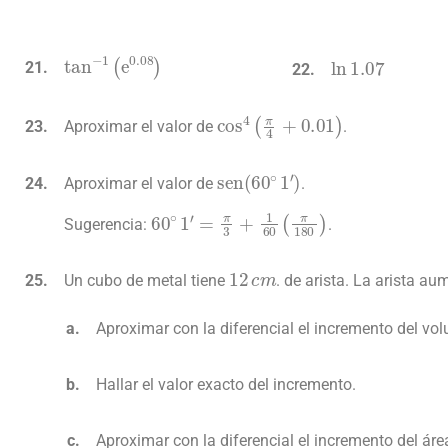
tan
−
1
(
e
0.08
)
ln
1.07
cos
4
(
π
4
+
0.01
)
Aproximar el valor de
.
sen
(
60
∘
1
′
)
Aproximar el valor de
.
60
∘
1
′
=
π
3
+
1
60
(
π
180
)
Sugerencia:
.
12
c
m
Un cubo de metal tiene
. de arista. La arista a
Aproximar con la diferencial el incremento del vo
Hallar el valor exacto del incremento.
Aproximar con la diferencial el incremento del área