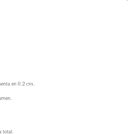
0.2
c
m
umenta en
.
lumen.
 total.