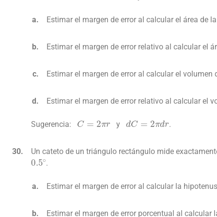
Estimar el margen de error al calcular el área de l
Estimar el margen de error relativo al calcular el á
Estimar el margen de error al calcular el volumen 
Estimar el margen de error relativo al calcular el 
C
=
2
π
r
d
C
=
2
π
d
r
Sugerencia:
y
.
Un cateto de un triángulo rectángulo mide exactamen
0.5
∘
.
Estimar el margen de error al calcular la hipotenu
Estimar el margen de error porcentual al calcular 