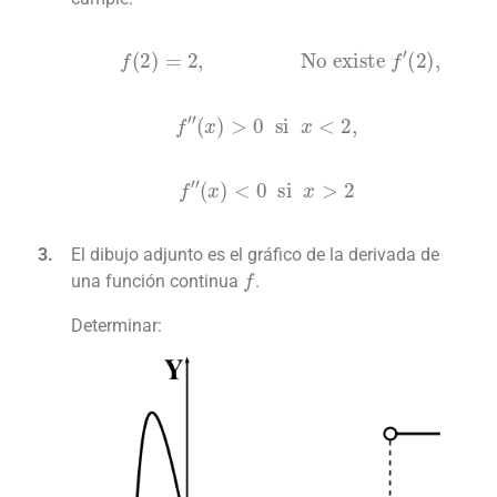
No existe
f
′
(
2
)
,
f
(
2
)
=
2
,
f
″
(
x
)
>
0
si
x
<
2
,
f
″
(
x
)
<
0
si
x
>
2
El dibujo adjunto es el gráfico de la derivada de
f
una función continua
.
Determinar: