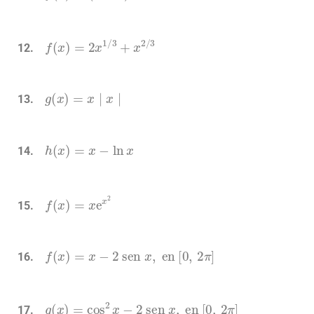
f
(
x
)
=
2
x
1
/
3
+
x
2
/
3
g
(
x
)
=
x
∣
x
∣
h
(
x
)
=
x
−
ln
x
f
(
x
)
=
x
e
x
2
f
(
x
)
=
x
−
2
sen
x
,
en
[
0
,
2
π
]
g
(
x
)
=
cos
2
x
−
2
sen
x
,
en
[
0
,
2
π
]