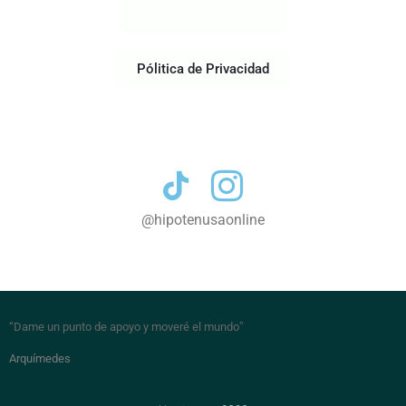
Acerca de Nosotros
Pólitica de Privacidad
Contacto
@hipotenusaonline
“Dame un punto de apoyo y moveré el mundo
”
Arquímedes