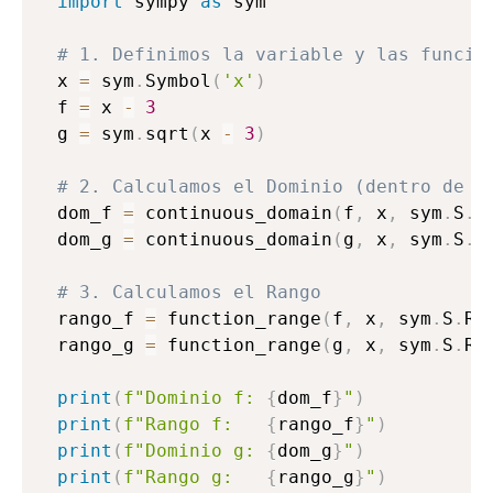
import
 sympy 
as
 sym

# 1. Definimos la variable y las funcio
x 
=
 sym
.
Symbol
(
'x'
)
f 
=
 x 
-
3
g 
=
 sym
.
sqrt
(
x 
-
3
)
# 2. Calculamos el Dominio (dentro de l
dom_f 
=
 continuous_domain
(
f
,
 x
,
 sym
.
S
.
R
dom_g 
=
 continuous_domain
(
g
,
 x
,
 sym
.
S
.
R
# 3. Calculamos el Rango
rango_f 
=
 function_range
(
f
,
 x
,
 sym
.
S
.
Re
rango_g 
=
 function_range
(
g
,
 x
,
 sym
.
S
.
Re
print
(
f"Dominio f: 
{
dom_f
}
"
)
print
(
f"Rango f:   
{
rango_f
}
"
)
print
(
f"Dominio g: 
{
dom_g
}
"
)
print
(
f"Rango g:   
{
rango_g
}
"
)