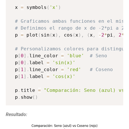
x 
=
 symbols
(
'x'
)
# Graficamos ambas funciones en el mism
# Definimos el rango de x de -2*pi a 2*
p 
=
 plot
(
sin
(
x
)
,
 cos
(
x
)
,
(
x
,
-
2
*
pi
,
2
*
p
# Personalizamos colores para distingui
p
[
0
]
.
line_color 
=
'blue'
# Seno
p
[
0
]
.
label 
=
'sin(x)'
p
[
1
]
.
line_color 
=
'red'
# Coseno
p
[
1
]
.
label 
=
'cos(x)'
p
.
title 
=
"Comparación: Seno (azul) vs 
p
.
show
(
)
Resultado: