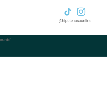
Contacto
@hipotenusaonline
l mundo
”