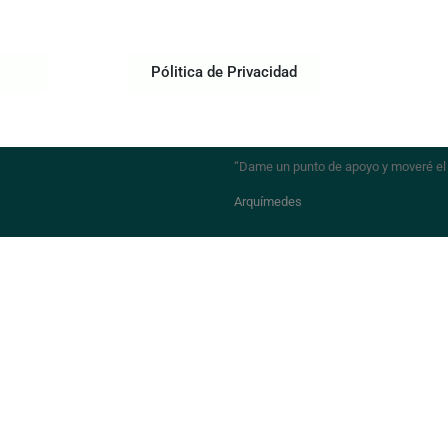
tros
Pólitica de Privacidad
“Dame un punto de apoyo y moveré e
Arquímedes