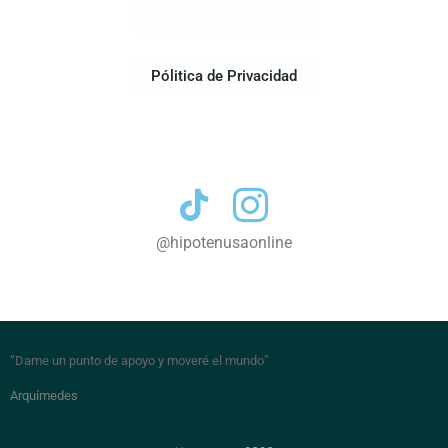
Acerca de Nosotros
Pólitica de Privacidad
Contacto
@hipotenusaonline
“Dame un punto de apoyo y moveré el mundo
”
Arquímedes