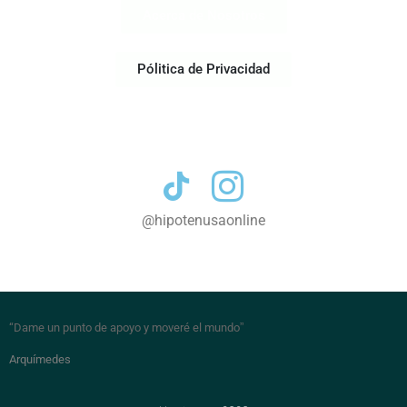
Acerca de Nosotros
Pólitica de Privacidad
Contacto
@hipotenusaonline
“Dame un punto de apoyo y moveré el mundo
”
Arquímedes