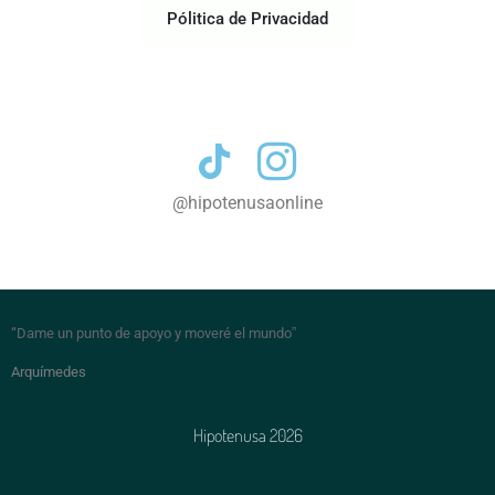
Pólitica de Privacidad
Contacto
@hipotenusaonline
“Dame un punto de apoyo y moveré el mundo
”
Arquímedes
Hipotenusa 2026