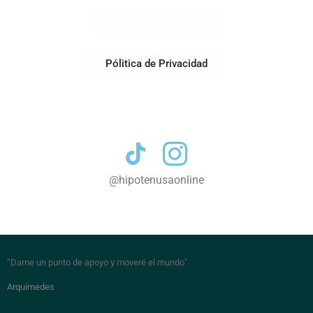
Acerca de Nosotros
Pólitica de Privacidad
Contacto
@hipotenusaonline
“Dame un punto de apoyo y moveré el mundo
”
Arquímedes