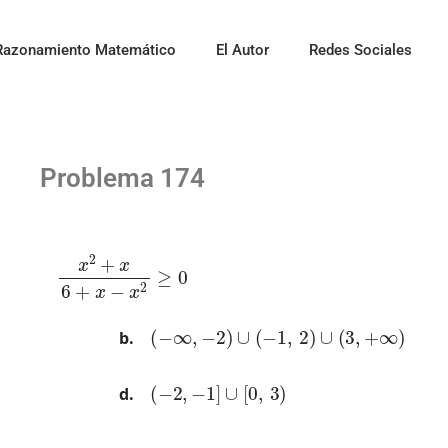
Razonamiento Matemático
El Autor
Redes Sociales
Problema 174
x
2
+
x
6
+
x
−
x
2
≥
0
(
−
∞
,
−
2
)
∪
(
−
1
,
2
)
∪
(
3
,
+
∞
)
(
−
2
,
−
1
]
∪
[
0
,
3
)