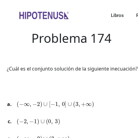
Libros
Problema 174
¿Cuál es el conjunto solución de la siguiente inecuación?
(
−
∞
,
−
2
)
∪
[
−
1
,
0
]
∪
(
3
,
+
∞
)
(
−
2
,
−
1
)
∪
(
0
,
3
)
(
−
∞
,
−
2
)
∪
(
3
,
+
∞
)