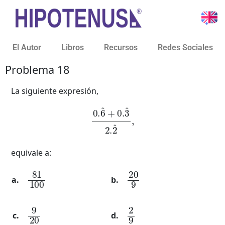
El Autor
Libros
Recursos
Redes Sociales
Problema 18
La siguiente expresión,
0.
6
^
+
0.
3
^
2.
2
^
,
equivale a:
81
100
20
9
9
20
2
9