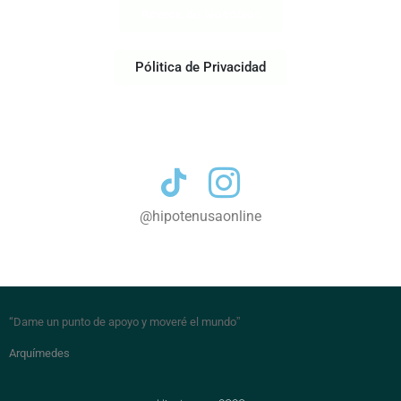
Acerca de Nosotros
Pólitica de Privacidad
Contacto
@hipotenusaonline
“Dame un punto de apoyo y moveré el mundo
”
Arquímedes