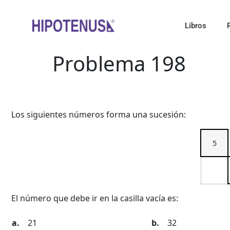
Libros
Problema 198
Los siguientes números forma una sucesión:
5
El número que debe ir en la casilla vacía es:
21
32