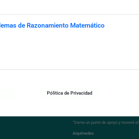
lemas de Razonamiento Matemático
tros
Pólitica de Privacidad
“Dame un punto de apoyo y moveré e
Arquímedes