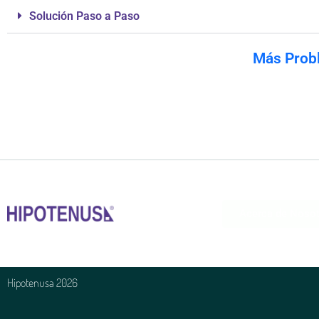
Solución Paso a Paso
Más Prob
Acerca de Noso
Hipotenusa 2026