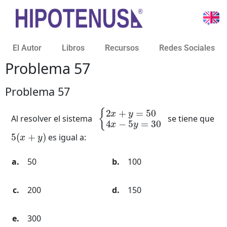
El Autor
Libros
Recursos
Redes Sociales
Problema 57
Problema 57
{
2
x
+
y
=
50
4
x
−
5
y
=
30
Al resolver el sistema
se tiene que
5
(
x
+
y
)
es igual a:
50
100
200
150
300