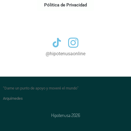
Pólitica de Privacidad
Contacto
@hipotenusaonline
“Dame un punto de apoyo y moveré el mundo
”
Arquímedes
Hipotenusa 2026