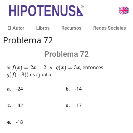
El Autor
Libros
Recursos
Redes Sociales
Problema 72
Problema 72
f
(
x
)
=
2
x
+
2
g
(
x
)
=
3
x
Si
y
, entonces
g
(
f
(
−
8
)
)
es igual a:
-24
-14
-42
-17
-18