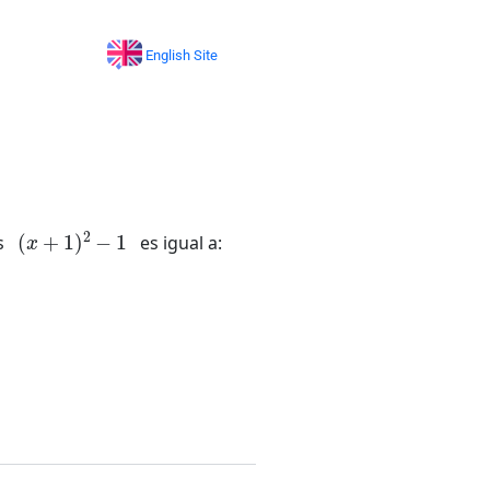
English Site
(
x
+
1
)
2
−
1
es
es igual a: