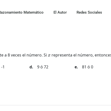
Razonamiento Matemático
El Autor
Redes Sociales
x
e a 8 veces el número. Si
representa el número, entonc
 -1
9 ó 72
81 ó 0