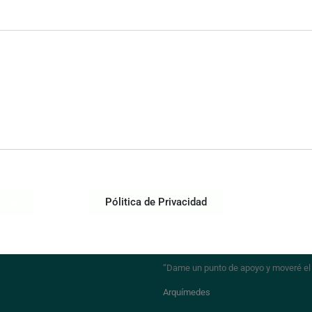
tros
Pólitica de Privacidad
“Dame un punto de apoyo y moveré e
Arquímedes