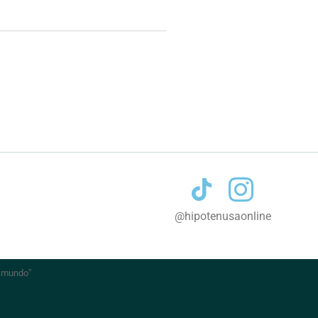
Contacto
@hipotenusaonline
l mundo
”