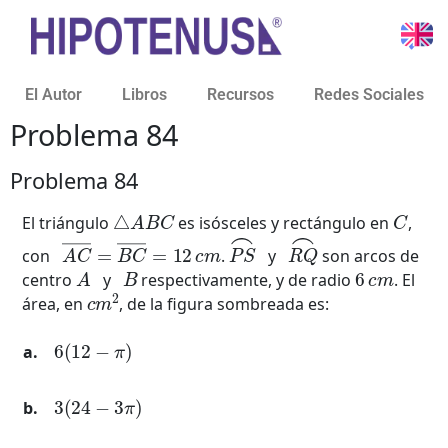
El Autor
Libros
Recursos
Redes Sociales
Problema 84
Problema 84
△
A
B
C
C
El triángulo
es isósceles y rectángulo en
,
A
C
―
=
B
C
―
=
12
c
m
P
S
⌢
R
Q
⌢
con
.
y
son arcos de
A
B
6
c
m
centro
y
respectivamente, y de radio
. El
c
m
2
área, en
, de la figura sombreada es:
6
(
12
−
π
)
3
(
24
−
3
π
)