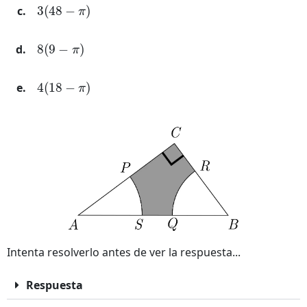
3
(
48
−
π
)
8
(
9
−
π
)
4
(
18
−
π
)
Intenta resolverlo antes de ver la respuesta...
Respuesta