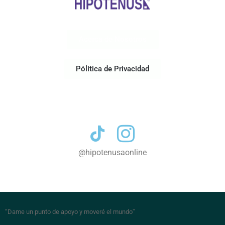
Acerca de Nosotros
Pólitica de Privacidad
Contacto
@hipotenusaonline
“Dame un punto de apoyo y moveré el mundo
”