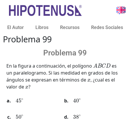
El Autor
Libros
Recursos
Redes Sociales
Problema 99
Problema 99
A
B
C
D
En la figura a continuación, el polígono
es
un paralelogramo. Si las medidad en grados de los
x
ángulos se expresan en términos de
, ¿cual es el
x
valor de
?
45
∘
40
∘
50
∘
38
∘
48