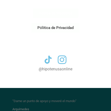
Acerca de Nosotros
Pólitica de Privacidad
Contacto
@hipotenusaonline
“Dame un punto de apoyo y moveré el mundo
”
Arquímedes