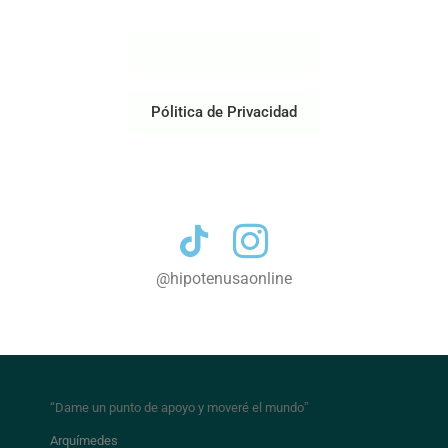
Acerca de Nosotros
Pólitica de Privacidad
Contacto
@hipotenusaonline
“Dame un punto de apoyo y moveré el mundo
”
Arquímedes