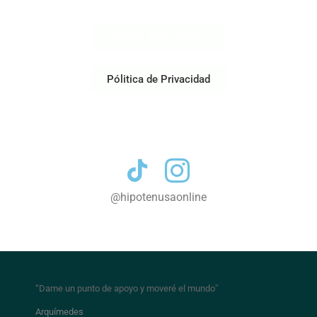
Acerca de Nosotros
Pólitica de Privacidad
Contacto
@hipotenusaonline
“Dame un punto de apoyo y moveré el mundo
”
Arquímedes