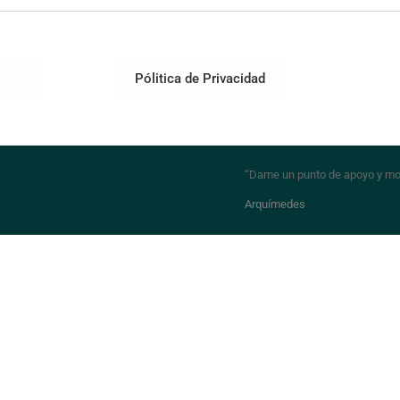
tros
Pólitica de Privacidad
“Dame un punto de apoyo y mo
Arquímedes