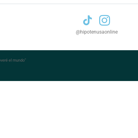
Contacto
@hipotenusaonline
veré el mundo
”