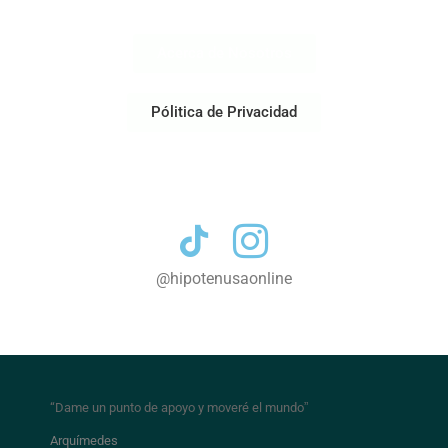
Acerca de Nosotros
Pólitica de Privacidad
Contacto
@hipotenusaonline
“Dame un punto de apoyo y moveré el mundo
”
Arquímedes