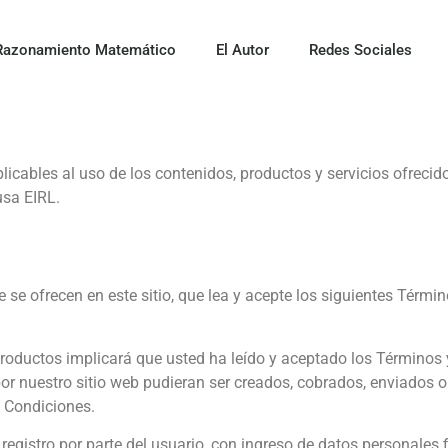
Razonamiento Matemático
El Autor
Redes Sociales
icables al uso de los contenidos, productos y servicios ofrecido
usa EIRL.
e se ofrecen en este sitio, que lea y acepte los siguientes Térm
productos implicará que usted ha leído y aceptado los Términos 
or nuestro sitio web pudieran ser creados, cobrados, enviados 
y Condiciones.
 registro por parte del usuario, con ingreso de datos personales 