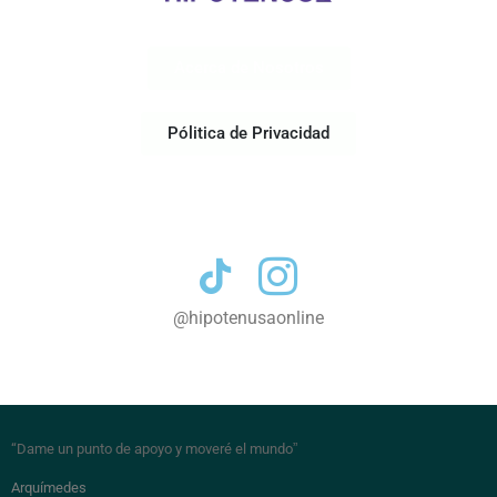
Acerca de Nosotros
Pólitica de Privacidad
Contacto
@hipotenusaonline
“Dame un punto de apoyo y moveré el mundo
”
Arquímedes