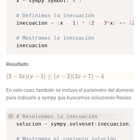
x 
=
 sympy
.
Symbol
(
'x'
)
# Definimos la inecuación
inecuacion 
=
(
x 
-
1
)
*
(
2
-
3
*
x
)
<=
(
2
*
# Mostramos la inecuación
inecuacion
Resultado:
(
2
−
3
x
)
(
x
−
1
)
≤
(
x
−
2
)
(
2
x
+
7
)
−
4
En este caso, también se incluye el parámetro del dominio
para indicarle a sympy que buscamos soluciones Reales:
# Resolvemos la inecuación
solucion 
=
 sympy
.
solveset
(
inecuacion
,
 x
# Mostramos el conjunto solución