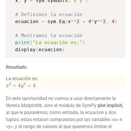
x
,
 y 
=
 sym
.
symbols
(
'x y'
)
# Definimos la ecuación
ecuacion 
=
 sym
.
Eq
(
x
**
2
+
4
*
y
**
2
,
4
)
# Mostramos la ecuación
print
(
"La ecuación es:"
)
display
(
ecuacion
)
Resultado:
La ecuación es:
x
2
+
4
y
2
=
4
En este oportunidad no vamos a usar directamente la
librería Matplotlib, sino el módulo de SymPy
plot implicit,
al que le pasarémos, como entrada, la ecuacion y dos
tuplas; estas estaran compuestas por las variables «x» e
«y», y el rango de valores al que queremos limitar el