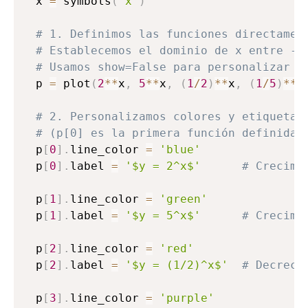
x 
=
 symbols
(
'x'
)
# 1. Definimos las funciones directamen
# Establecemos el dominio de x entre -2
# Usamos show=False para personalizar l
p 
=
 plot
(
2
**
x
,
5
**
x
,
(
1
/
2
)
**
x
,
(
1
/
5
)
**
x
# 2. Personalizamos colores y etiquetas
# (p[0] es la primera función definida,
p
[
0
]
.
line_color 
=
'blue'
p
[
0
]
.
label 
=
'$y = 2^x$'
# Crecimi
p
[
1
]
.
line_color 
=
'green'
p
[
1
]
.
label 
=
'$y = 5^x$'
# Crecimi
p
[
2
]
.
line_color 
=
'red'
p
[
2
]
.
label 
=
'$y = (1/2)^x$'
# Decreci
p
[
3
]
.
line_color 
=
'purple'