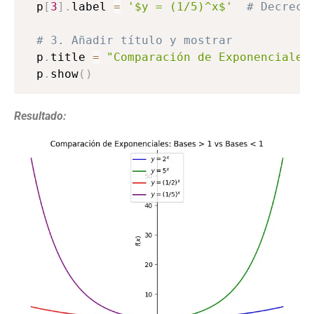
p
[
3
]
.
label 
=
'$y = (1/5)^x$'
# Decreci
# 3. Añadir título y mostrar
p
.
title 
=
"Comparación de Exponenciales
p
.
show
(
)
Resultado: