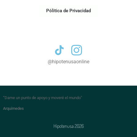
Pólitica de Privacidad
Contacto
@hipotenusaonline
“Dame un punto de apoyo y moveré el mundo
”
Arquímedes
Hipotenusa 2026