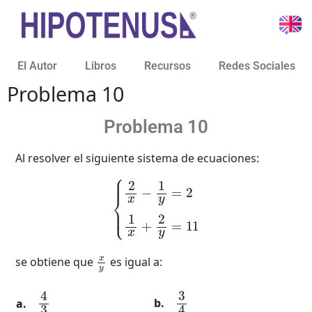
El Autor
Libros
Recursos
Redes Sociales
Problema 10
Problema 10
Al resolver el siguiente sistema de ecuaciones:
{
2
x
−
1
y
=
2
1
x
+
2
y
=
11
x
y
se obtiene que
es igual a:
3
4
4
3