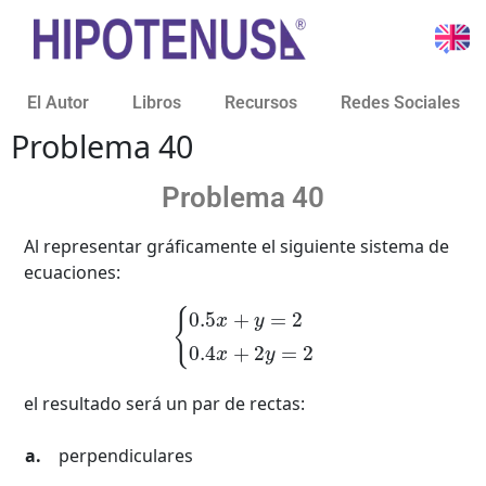
El Autor
Libros
Recursos
Redes Sociales
Problema 40
Problema 40
Al representar gráficamente el siguiente sistema de
ecuaciones:
{
0.5
x
+
y
=
2
0.4
x
+
2
y
=
2
el resultado será un par de rectas:
perpendiculares