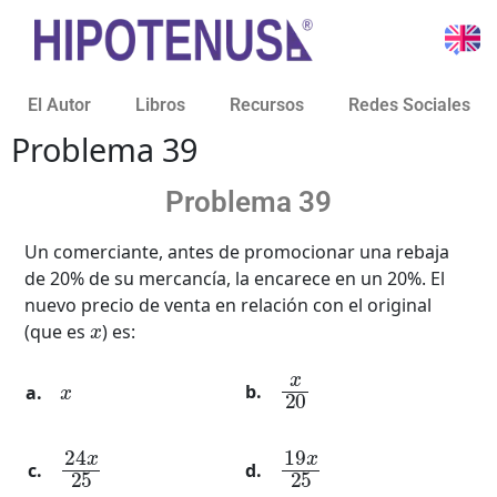
El Autor
Libros
Recursos
Redes Sociales
Problema 39
Problema 39
Un comerciante, antes de promocionar una rebaja
de 20% de su mercancía, la encarece en un 20%. El
nuevo precio de venta en relación con el original
x
(que es
) es:
x
20
x
19
x
25
24
x
25