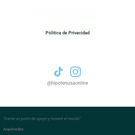
Acerca de Nosotros
Pólitica de Privacidad
Contacto
@hipotenusaonline
“Dame un punto de apoyo y moveré el mundo
”
Arquímedes