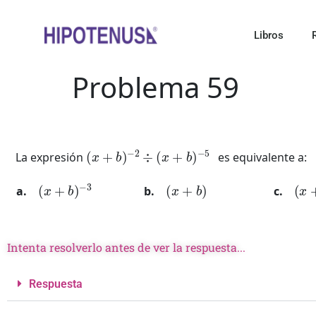
Libros
Problema 59
(
x
+
b
)
−
2
÷
(
x
+
b
)
−
5
La expresión
es equivalente a:
(
x
+
b
)
−
3
(
x
+
b
)
(
x
+
Intenta resolverlo antes de ver la respuesta...
Respuesta