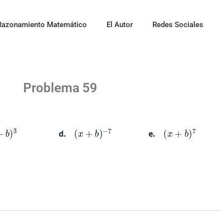
Razonamiento Matemático
El Autor
Redes Sociales
Problema 59
b
)
3
(
x
+
b
)
−
7
(
x
+
b
)
7