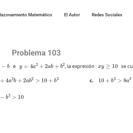
Razonamiento Matemático
El Autor
Redes Sociales
Problema 103
b
y
=
4
a
2
+
2
a
b
+
b
2
x
y
≥
10
e
, la expresión
se cu
3
+
4
a
2
b
+
2
a
b
2
>
10
+
b
3
10
+
b
3
>
8
a
3
−
3
−
b
3
>
10