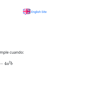
English Site
mple cuando:
4
a
2
b