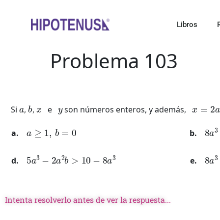
Libros
Problema 103
a
b
x
y
x
=
2
a
−
Si
,
,
e
son números enteros, y además,
a
≥
1
,
b
=
0
8
a
5
a
3
−
2
a
2
b
>
10
−
8
a
3
8
a
Intenta resolverlo antes de ver la respuesta...