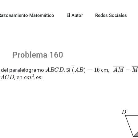
Razonamiento Matemático
El Autor
Redes Sociales
Problema 160
A
B
C
D
(
―
A
B
)
=
16
A
M
―
=
M
ra del paralelogramo
. Si
cm,
△
A
C
D
c
m
2
, en
, es: