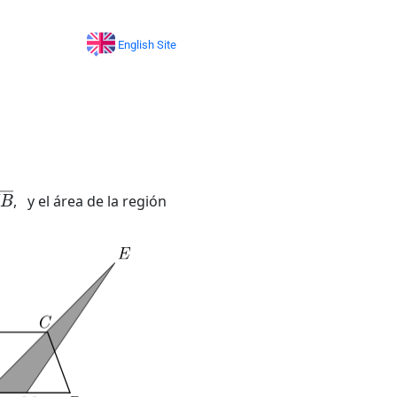
English Site
B
―
, y el área de la región